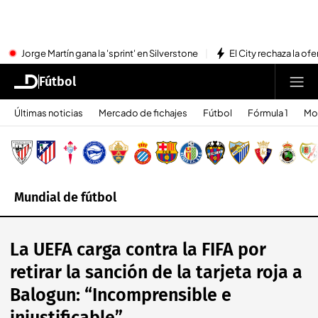
Jorge Martín gana la 'sprint' en Silverstone
El City rechaza la ofe
Fútbol
Últimas noticias
Mercado de fichajes
Fútbol
Fórmula 1
Mo
Mundial de fútbol
La UEFA carga contra la FIFA por
retirar la sanción de la tarjeta roja a
Balogun: “Incomprensible e