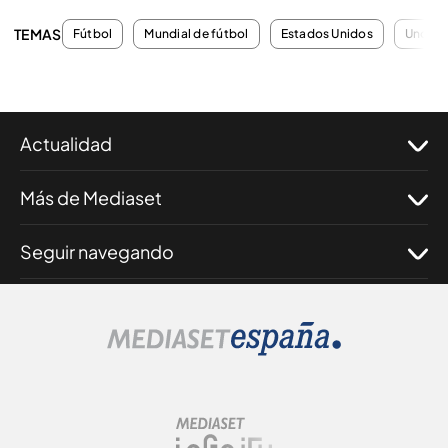
TEMAS
Fútbol
Mundial de fútbol
Estados Unidos
Uno po
Actualidad
Más de Mediaset
Seguir navegando