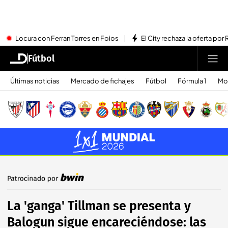
Locura con Ferran Torres en Foios
El City rechaza la oferta por 
Fútbol
Últimas noticias
Mercado de fichajes
Fútbol
Fórmula 1
Mo
La 'ganga' Tillman se presenta y
Balogun sigue encareciéndose: las