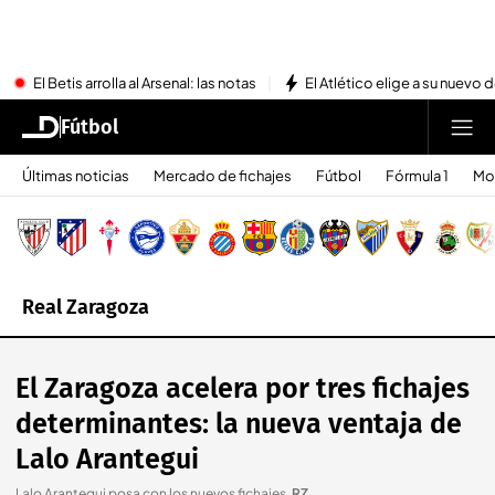
El Betis arrolla al Arsenal: las notas
El Atlético elige a su nuevo 
Fútbol
Últimas noticias
Mercado de fichajes
Fútbol
Fórmula 1
Mo
Real Zaragoza
El Zaragoza acelera por tres fichajes
determinantes: la nueva ventaja de
Lalo Arantegui
Lalo Arantegui posa con los nuevos fichajes
.
RZ