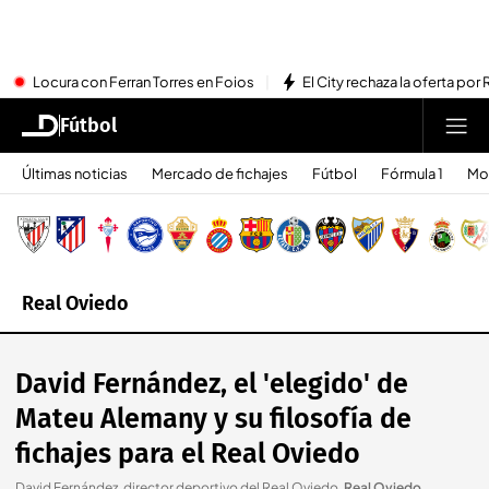
Locura con Ferran Torres en Foios
El City rechaza la oferta por 
Fútbol
Últimas noticias
Mercado de fichajes
Fútbol
Fórmula 1
Mo
Real Oviedo
David Fernández, el 'elegido' de
Mateu Alemany y su filosofía de
fichajes para el Real Oviedo
David Fernández, director deportivo del Real Oviedo
.
Real Oviedo