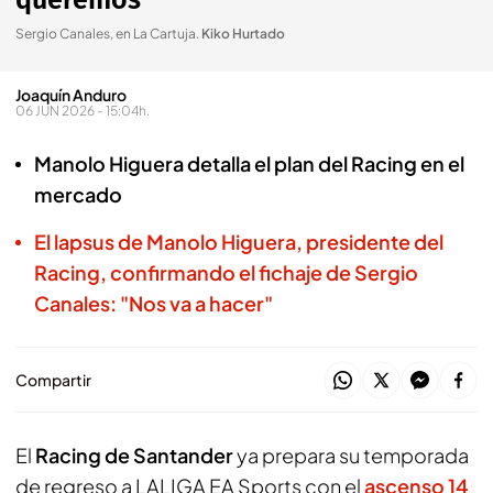
queremos"
Sergio Canales, en La Cartuja
.
Kiko Hurtado
Joaquín Anduro
06 JUN 2026 - 15:04h.
Manolo Higuera detalla el plan del Racing en el
mercado
El lapsus de Manolo Higuera, presidente del
Racing, confirmando el fichaje de Sergio
Canales: "Nos va a hacer"
Compartir
El
Racing de Santander
ya prepara su temporada
de regreso a LALIGA EA Sports con el
ascenso 14