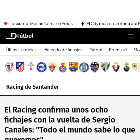
Locura con Ferran Torres en Foios
El City rechaza la oferta por 
Fútbol
Últimas noticias
Mercado de fichajes
Fútbol
Fórmula 1
Mo
Racing de Santander
El Racing confirma unos ocho
fichajes con la vuelta de Sergio
Canales: "Todo el mundo sabe lo que