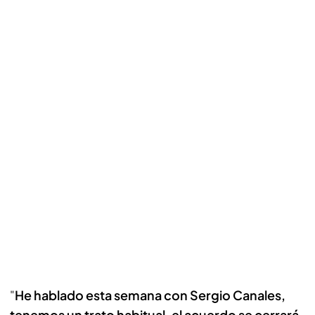
"
He hablado esta semana con Sergio Canales,
tenemos un trato habitual, el acuerdo se cerrará