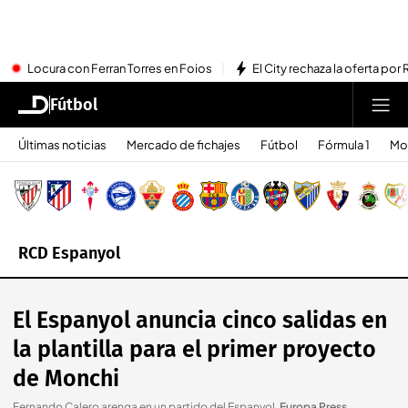
Locura con Ferran Torres en Foios
El City rechaza la oferta por 
Fútbol
Últimas noticias
Mercado de fichajes
Fútbol
Fórmula 1
Mo
RCD Espanyol
El Espanyol anuncia cinco salidas en
la plantilla para el primer proyecto
de Monchi
Fernando Calero arenga en un partido del Espanyol
.
Europa Press