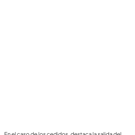
En el caso de los cedidos, destaca la salida del