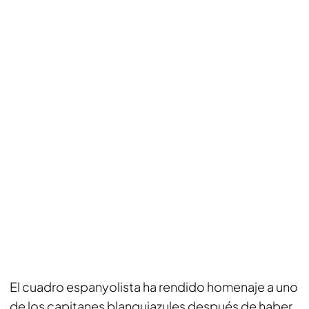
El cuadro espanyolista ha rendido homenaje a uno
de los capitanes blanquiazules después de haber