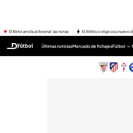
El Betis arrolla al Arsenal: las notas
El Atlético elige a su nuevo 
Fútbol
Últimas noticias
Mercado de fichajes
Fútbol