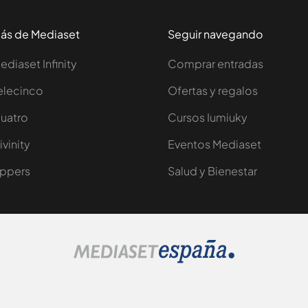
ás de Mediaset
Seguir navegando
ediaset Infinity
Comprar entradas
elecinco
Ofertas y regalos
uatro
Cursos Iumiuky
ivinity
Eventos Mediaset
ppers
Salud y Bienestar