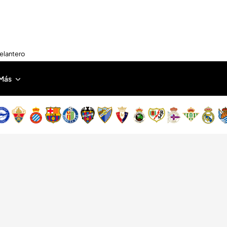
delantero
Más