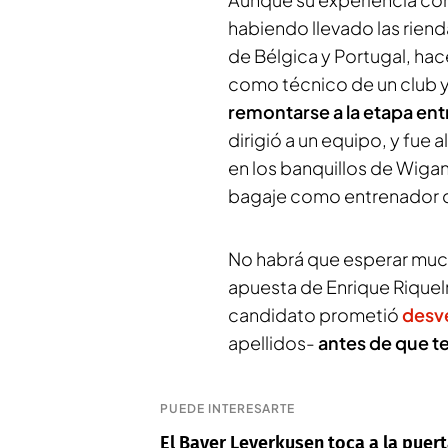
habiendo llevado las rien
de Bélgica y Portugal, ha
como técnico de un club y
remontarse a la etapa ent
dirigió a un equipo, y fue a
en los banquillos de Wigan
bagaje como entrenador d
No habrá que esperar much
apuesta de Enrique Riquel
candidato prometió
desve
apellidos-
antes de que t
PUEDE INTERESARTE
El Bayer Leverkusen toca a la puer