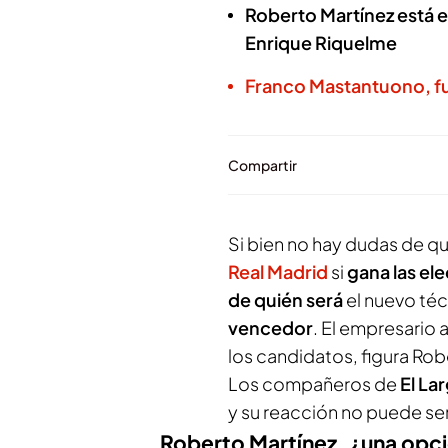
Roberto Martínez está e
Enrique Riquelme
Franco Mastantuono, fue
Compartir
Si bien no hay dudas de q
Real Madrid
si
gana las el
de quién será
el nuevo té
vencedor
. El empresario 
los candidatos, figura Rob
Los compañeros de
El La
y su reacción no puede se
Roberto Martínez, ¿una opci