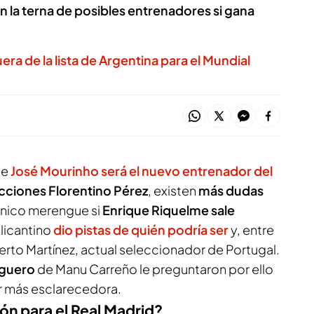
n la terna de posibles entrenadores si gana
ra de la lista de Argentina para el Mundial
ue
José Mourinho será el nuevo entrenador del
ecciones Florentino Pérez
, existen
más dudas
cnico merengue si
Enrique Riquelme sale
alicantino
dio pistas de quién podría ser
y, entre
erto Martínez, actual seleccionador de Portugal.
rguero
de Manu Carreño le preguntaron por ello
r más esclarecedora.
ón para el Real Madrid?