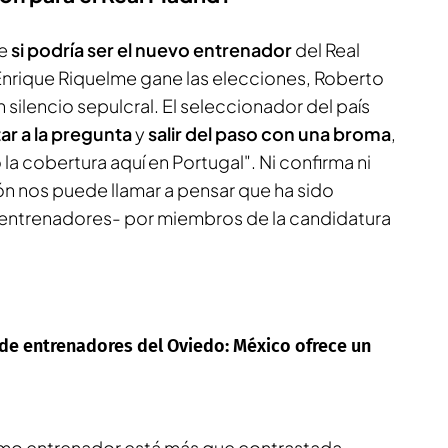
e
si podría ser el nuevo entrenador
del Real
Enrique Riquelme gane las elecciones, Roberto
n silencio sepulcral. El seleccionador del país
ar a la pregunta
y
salir del paso con una broma
,
la cobertura aquí en Portugal". Ni confirma ni
n nos puede llamar a pensar que ha sido
ntrenadores- por miembros de la candidatura
de entrenadores del Oviedo: México ofrece un
mo entrenador está más que contrastada