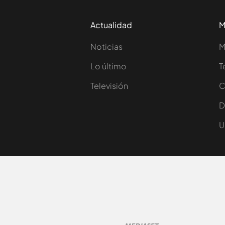
Actualidad
M
Noticias
M
Lo último
T
Televisión
C
D
U