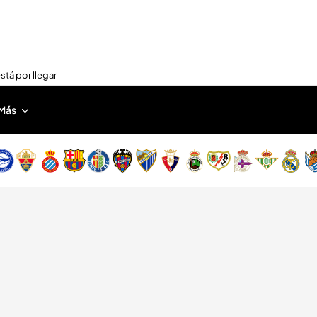
stá por llegar
Más