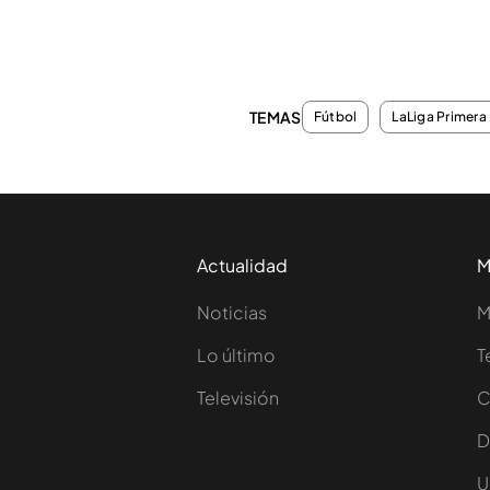
TEMAS
Fútbol
LaLiga Primera 
Actualidad
M
Noticias
M
Lo último
T
Televisión
C
D
U