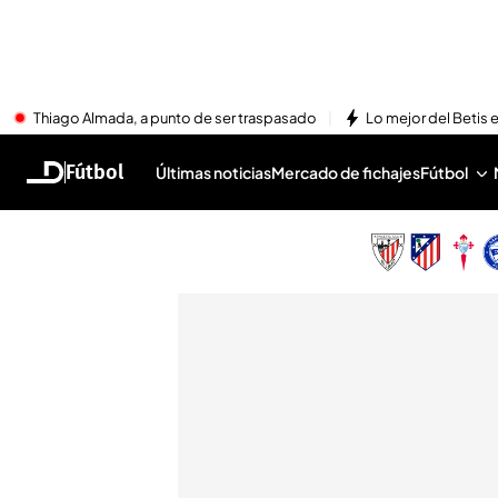
Thiago Almada, a punto de ser traspasado
Lo mejor del Betis e
Fútbol
Últimas noticias
Mercado de fichajes
Fútbol