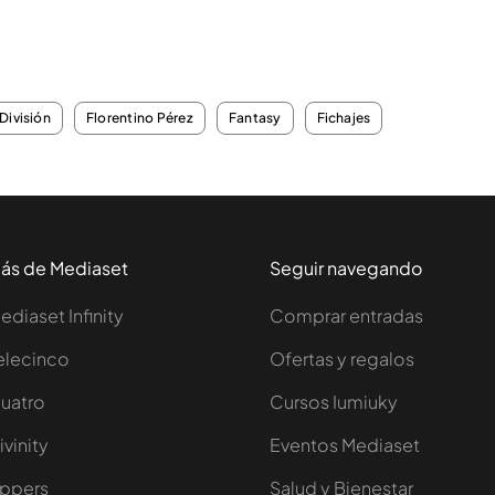
División
Florentino Pérez
Fantasy
Fichajes
ás de Mediaset
Seguir navegando
ediaset Infinity
Comprar entradas
elecinco
Ofertas y regalos
uatro
Cursos Iumiuky
ivinity
Eventos Mediaset
ppers
Salud y Bienestar