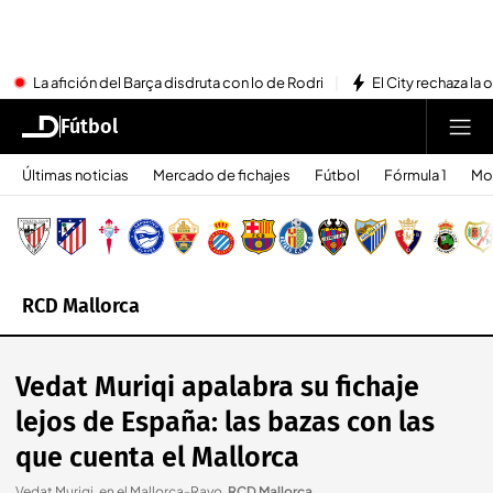
La afición del Barça disdruta con lo de Rodri
El City rechaza la 
Fútbol
Últimas noticias
Mercado de fichajes
Fútbol
Fórmula 1
Mo
RCD Mallorca
Vedat Muriqi apalabra su fichaje
lejos de España: las bazas con las
que cuenta el Mallorca
Vedat Muriqi, en el Mallorca-Rayo
.
RCD Mallorca