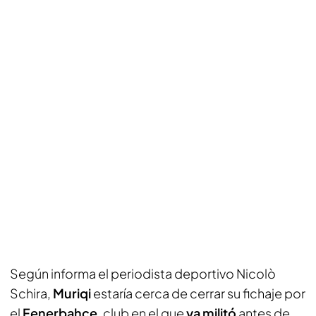
Según informa el periodista deportivo
Nicolò
Schira
,
Muriqi
estaría cerca de cerrar su fichaje por
el
Fenerbahçe
, club en el que
ya militó
antes de