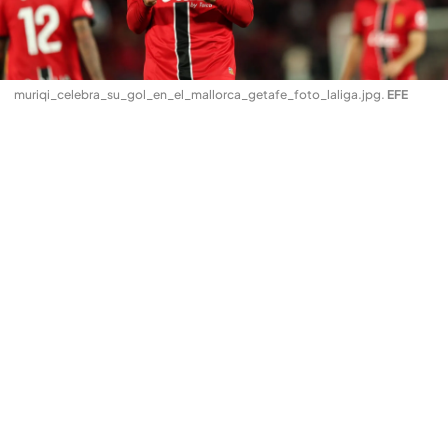
muriqi_celebra_su_gol_en_el_mallorca_getafe_foto_laliga.jpg
.
EFE