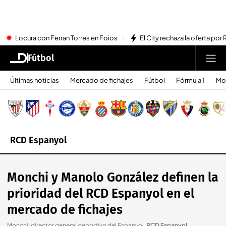
Locura con Ferran Torres en Foios
El City rechaza la oferta por 
Fútbol
Últimas noticias
Mercado de fichajes
Fútbol
Fórmula 1
Mo
RCD Espanyol
Monchi y Manolo González definen la
prioridad del RCD Espanyol en el
mercado de fichajes
Monchi, director general deportivo del Espanyol
.
RCD Espanyol