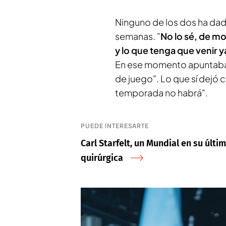
Ninguno de los dos ha dado
semanas. "
No lo sé, de m
y lo que tenga que venir 
En ese momento apuntaba q
de juego". Lo que sí dejó 
temporada no habrá".
PUEDE INTERESARTE
Carl Starfelt, un Mundial en su úl
quirúrgica