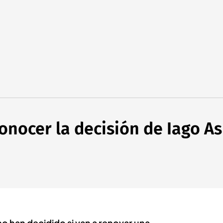
 conocer la decisión de Iago A
o han decidido si van a renovar una