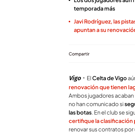
temporada más
Javi Rodríguez, las pis
apuntan a su renovació
Compartir
Vigo
El
Celta de Vigo
aún
renovación que tienen Ia
Ambos jugadores acaban c
no han comunicado si
seg
las botas
. En el club se s
certifique la clasificació
renovar sus contratos po