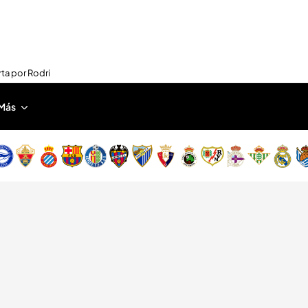
rta por Rodri
Más