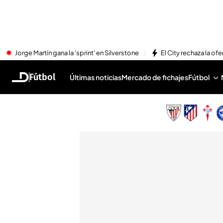
Jorge Martín gana la 'sprint' en Silverstone
El City rechaza la ofe
Fútbol
Últimas noticias
Mercado de fichajes
Fútbol