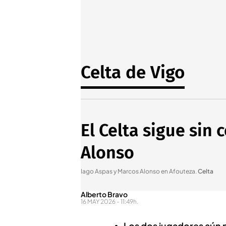
Celta de Vigo
El Celta sigue sin
Alonso
Iago Aspas y Marcos Alonso en Afouteza
.
Celta
Alberto Bravo
16 MAY 2026 - 11:49h.
Los dos jugadores aún n