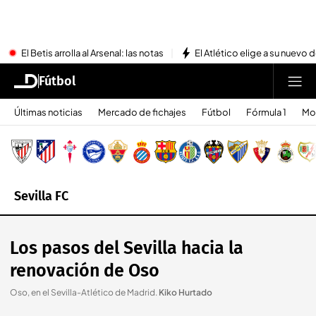
El Betis arrolla al Arsenal: las notas
El Atlético elige a su nuevo 
Fútbol
Últimas noticias
Mercado de fichajes
Fútbol
Fórmula 1
Mo
Sevilla FC
Los pasos del Sevilla hacia la
renovación de Oso
Oso, en el Sevilla-Atlético de Madrid
.
Kiko Hurtado