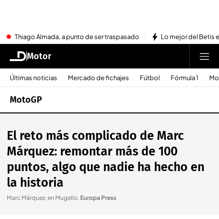
Thiago Almada, a punto de ser traspasado
Lo mejor del Betis e
Motor
Últimas noticias
Mercado de fichajes
Fútbol
Fórmula 1
Mo
MotoGP
El reto más complicado de Marc
Márquez: remontar más de 100
puntos, algo que nadie ha hecho en
la historia
Marc Márquez, en Mugello
.
Europa Press