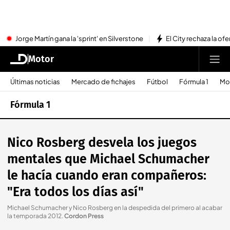
Jorge Martín gana la 'sprint' en Silverstone
El City rechaza la ofe
Motor
Últimas noticias
Mercado de fichajes
Fútbol
Fórmula 1
Mo
Fórmula 1
Nico Rosberg desvela los juegos
mentales que Michael Schumacher
le hacía cuando eran compañeros:
"Era todos los días así"
Michael Schumacher y Nico Rosberg en la despedida del primero al acabar
la temporada 2012
.
Cordon Press