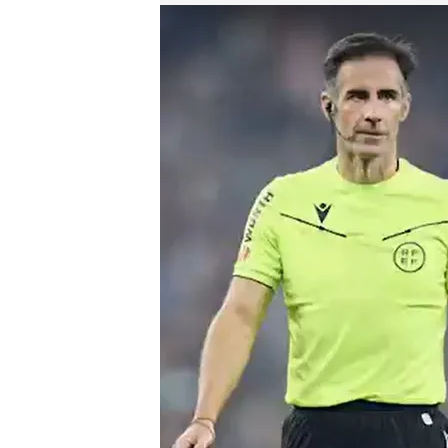
Jon Ander González Esteban durante un partido e
Redacción ElDesmarque
Madrid, 01 JUN 2026 - 10:21h.
Mr. Asubío da sus árbit
Sports desde LALIGA 
Los cinco mejores y peo
descender: el ranking d
Compartir
Con los campeonatos ligue
ascenso de las categoría
temas que más debate gene