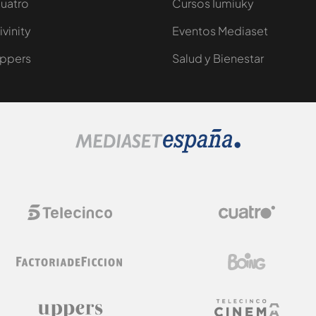
uatro
Cursos Iumiuky
ivinity
Eventos Mediaset
ppers
Salud y Bienestar