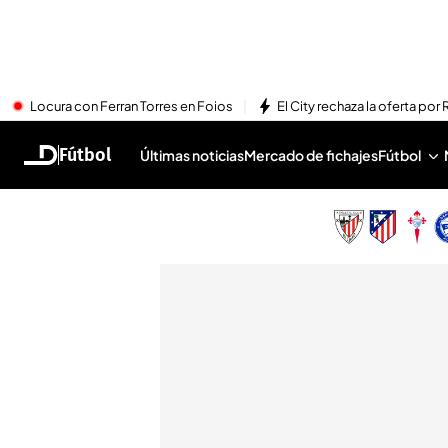
Locura con Ferran Torres en Foios
El City rechaza la oferta por 
Fútbol
Últimas noticias
Mercado de fichajes
Fútbol