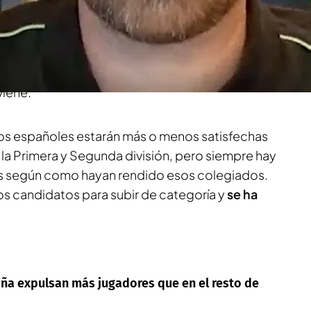
también ascienden y descienden en base a
su
a lo largo de la temporada
.
Mr. Asubío
,
lDesmarque
, ha ofrecido la lista de árbitros de
e cree que deberían subir a la máxima
viene.
pos españoles estarán más o menos satisfechas
en la Primera y Segunda división, pero siempre hay
 según como hayan rendido esos colegiados.
os candidatos para subir de categoría y
se ha
aña expulsan más jugadores que en el resto de