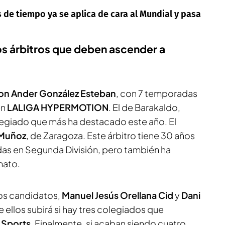
 de tiempo ya se aplica de cara al Mundial y pasa
os árbitros que deben ascender a
on Ander González Esteban
, con 7 temporadas
en
LALIGA HYPERMOTION
. El de Barakaldo,
legiado que más ha destacado este año. El
 Muñoz
, de Zaragoza. Este árbitro tiene 30 años
adas en Segunda División, pero también ha
nato.
dos candidatos,
Manuel Jesús Orellana Cid
y
Dani
e ellos subirá si hay tres colegiados que
 Sports
. Finalmente, si acaban siendo cuatro