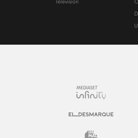
Televisión
C
D
U