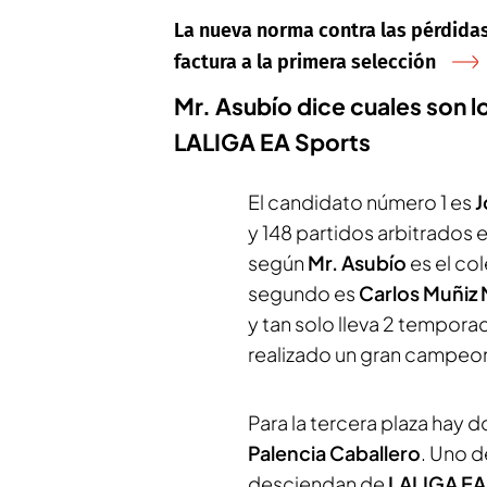
La nueva norma contra las pérdidas
factura a la primera selección
Mr. Asubío dice cuales son l
LALIGA EA Sports
El candidato número 1 es
J
y 148 partidos arbitrados 
según
Mr. Asubío
es el co
segundo es
Carlos Muñiz
y tan solo lleva 2 tempor
realizado un gran campeo
Para la tercera plaza hay 
Palencia Caballero
. Uno d
desciendan de
LALIGA EA