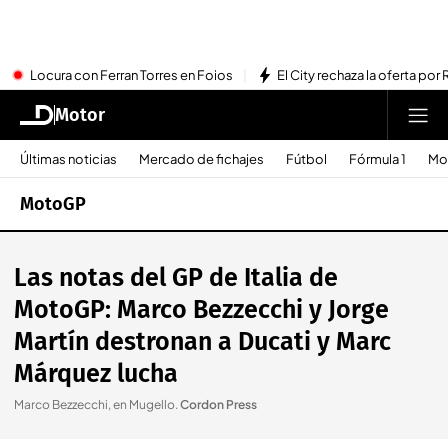
Locura con Ferran Torres en Foios
El City rechaza la oferta por 
Motor
Últimas noticias
Mercado de fichajes
Fútbol
Fórmula 1
Mo
MotoGP
Las notas del GP de Italia de
MotoGP: Marco Bezzecchi y Jorge
Martín destronan a Ducati y Marc
Márquez lucha
Marco Bezzecchi, en Mugello
.
Cordon Press