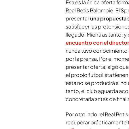
Esa es la única oferta form
Real Betis Balompié. El Sp
presentar
una propuesta s
satisfacer las pretensione
llegado. Mientras tanto, y 
encuentro con el director
nunca tuvo conocimiento de
por la prensa. Por el mo
presentar oferta, algo qu
el propio futbolista tiene
esta no se producirá si no
tanto, el club aguarda aco
concretarla antes de finali
Por otro lado, el Real Betis
recuperar prácticamente 