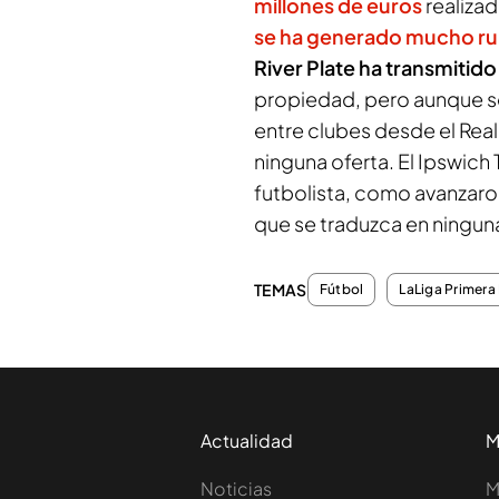
millones de euros
realizad
se ha generado mucho ru
River Plate ha transmitid
propiedad, pero aunque s
entre clubes desde el Real
ninguna oferta. El Ipswich 
futbolista, como avanzar
que se traduzca en ningun
TEMAS
Fútbol
LaLiga Primera 
Actualidad
M
Noticias
M