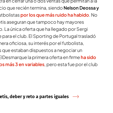
tra en cerrar una o dos ventas que permitan a la
cio que recién termina, siendo
Nelson Deossa y
utbolistas
por los que más ruido ha habido
. No
Betis aseguran que tampoco hay mayores
. La única oferta que ha llegado por Sergi
te para el club. El Sporting de Portugal trasladó
a oficiosa, su interés por el futbolista,
is que estaban dispuestos a negociar un
lDesmarque la primera oferta en firme
ha sido
jos más 3 en variables
, pero esta fue por el club
Betis, deber y reto a partes iguales