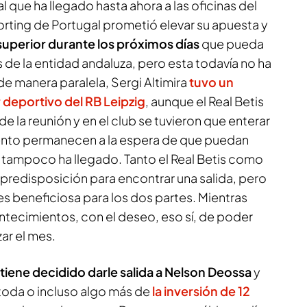
al que ha llegado hasta ahora a las oficinas del
orting de Portugal prometió elevar su apuesta y
uperior durante los próximos días
que pueda
s de la entidad andaluza, pero esta todavía no ha
de manera paralela, Sergi Altimira
tuvo un
 deportivo del RB Leipzig
, aunque el Real Betis
 la reunión y en el club se tuvieron que enterar
mento permanecen a la espera de que puedan
e tampoco ha llegado. Tanto el Real Betis como
n predisposición para encontrar una salida, pero
 es beneficiosa para los dos partes. Mientras
ntecimientos, con el deseo, eso sí, de poder
zar el mes.
tiene decidido darle salida a Nelson Deossa
y
toda o incluso algo más de
la inversión de 12