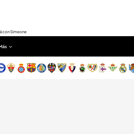
nirá con Simeone
Más