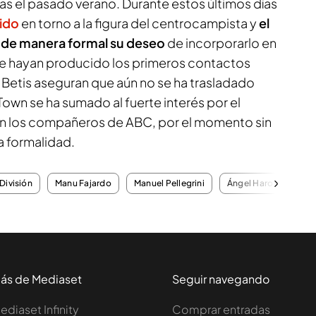
as el pasado verano. Durante estos últimos días
ido
en torno a la figura del centrocampista y
el
o de manera formal su deseo
de incorporarlo en
e hayan producido los primeros contactos
 Betis aseguran que aún no se ha trasladado
Town se ha sumado al fuerte interés por el
on los compañeros de ABC, por el momento sin
a formalidad.
División
Manu Fajardo
Manuel Pellegrini
Ángel Haro
ás de Mediaset
Seguir navegando
ediaset Infinity
Comprar entradas