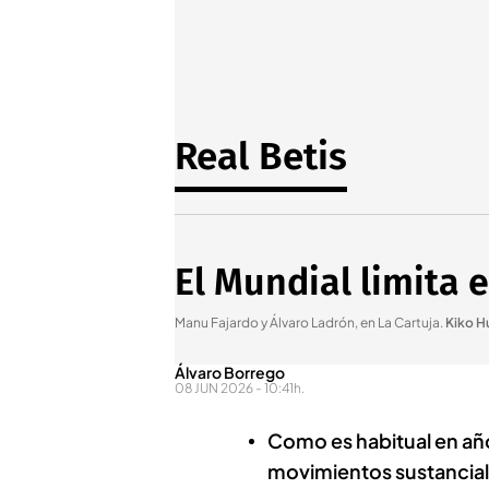
Real Betis
El Mundial limita 
Manu Fajardo y Álvaro Ladrón, en La Cartuja
.
Kiko H
Álvaro Borrego
08 JUN 2026 - 10:41h.
Como es habitual en añ
movimientos sustancial