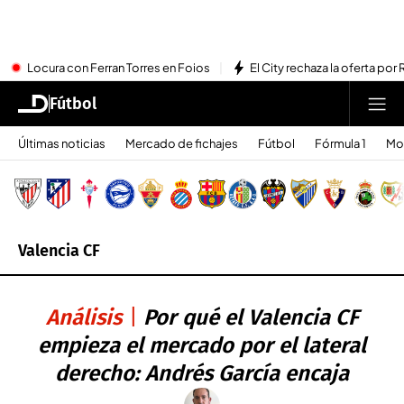
Locura con Ferran Torres en Foios
El City rechaza la oferta por 
Fútbol
Últimas noticias
Mercado de fichajes
Fútbol
Fórmula 1
Mo
Valencia CF
Análisis
Por qué el Valencia CF
empieza el mercado por el lateral
derecho: Andrés García encaja