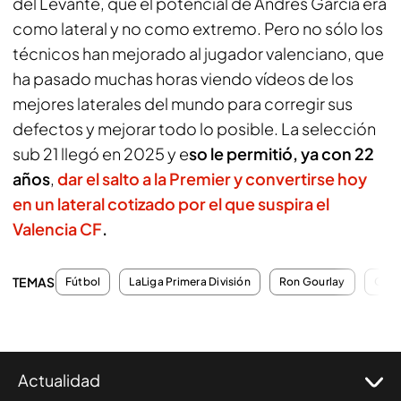
del Levante, que el potencial de Andrés García era
como lateral y no como extremo. Pero no sólo los
técnicos han mejorado al jugador valenciano, que
ha pasado muchas horas viendo vídeos de los
mejores laterales del mundo para corregir sus
defectos y mejorar todo lo posible. La selección
sub 21 llegó en 2025 y e
so le permitió, ya con 22
años
,
dar el salto a la Premier y convertirse hoy
en un
lateral cotizado por el que suspira el
Valencia CF
.
TEMAS
Fútbol
LaLiga Primera División
Ron Gourlay
Carl
Actualidad