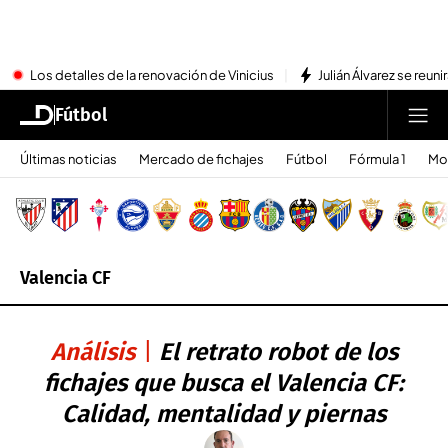
Los detalles de la renovación de Vinicius
Julián Álvarez se reu
Fútbol
Últimas noticias
Mercado de fichajes
Fútbol
Fórmula 1
Mo
Valencia CF
Análisis
El retrato robot de los
fichajes que busca el Valencia CF:
Calidad, mentalidad y piernas