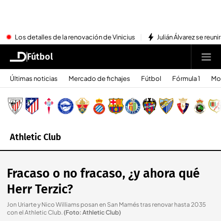
Los detalles de la renovación de Vinicius
Julián Álvarez se reu
Fútbol
Últimas noticias
Mercado de fichajes
Fútbol
Fórmula 1
Mo
Athletic Club
Fracaso o no fracaso, ¿y ahora qué
Herr Terzic?
Jon Uriarte y Nico Williams posan en San Mamés tras renovar hasta 2035
con el Athletic Club
.
(Foto: Athletic Club)