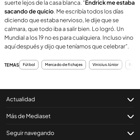
suerte lejos de la casa blanca. “
Endrick me estaba
sacando de quicio
. Me escribía todos los días
diciendo que estaba nervioso, le dije que se
calmara, que todo iba a salir bien. Lo logró. Un
Mundial a los 19 no es para cualquiera. Incluso vino
aquí después y dijo que teníamos que celebrar”.
TEMAS
Fútbol
Mercado de fichajes
Vinicius Júnior
Renov
Actualidad
Más de Mediaset
Seguir navegando