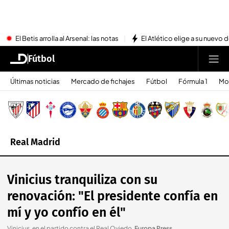
El Betis arrolla al Arsenal: las notas
El Atlético elige a su nuevo 
Fútbol
Últimas noticias
Mercado de fichajes
Fútbol
Fórmula 1
Mo
Real Madrid
Vinicius tranquiliza con su
renovación: "El presidente confía en
mí y yo confío en él"
Vinicius, en el partido contra el Real Oviedo
.
Europa Press