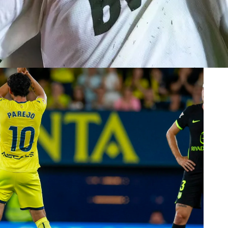
uilo, no quiero tomar decisiones precipitadas,
amilia y mis hijos. Ya veremos". En ese sentido,
alencia CF "si surge la oportunidad"
.