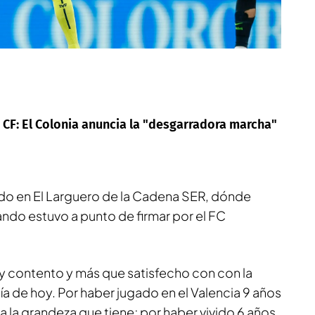
a CF: El Colonia anuncia la "desgarradora marcha"
ado en
El Larguero de la Cadena SER
, dónde
do estuvo a punto de firmar por el FC
toy contento y más que satisfecho con con la
día de hoy. Por haber jugado en el Valencia 9 años
a la grandeza que tiene; por haber vivido 6 años