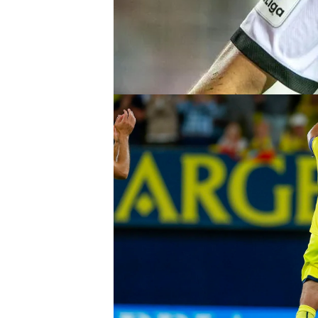
quiero pensar, estar tranq
pensarlo con mi mujer, mi f
no descarta seguir en el V