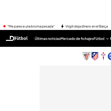
"Me parece una broma pesada"
Virgili deja dinero en el Barça
Fútbol
Últimas noticias
Mercado de fichajes
Fútbol