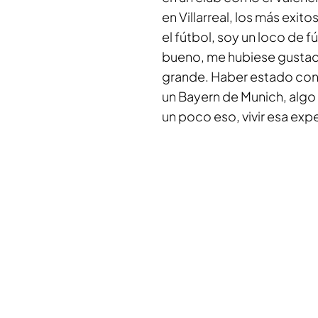
en Villarreal, los más exi
el fútbol, soy un loco de 
bueno, me hubiese gustad
grande. Haber estado cons
un Bayern de Munich, algo 
un poco eso, vivir esa exp