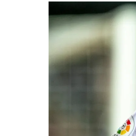
Dani Parejo en su etapa en el Valencia
.
ElDesmarqu
David Torres
27 MAY 2026 - 08:20h.
Dani Parejo no descarta v
oportunidad..."
Compartir
Valencia
El centrocamp
según anunció el propio fu
‘grogueta’ tras haber sido
36 años quiere seguir juga
pensado, me gustaría segu