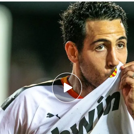
e
olver al Valencia CF: "Es un halago, si sale la
ista
Dani Parejo
no continuará en el Villarreal
,
tbolista madrileño, que dejará la entidad
 pieza clave en sus últimas seis campañas. A sus
ndo, pero no a cualquier precio. "No lo he
ir jugando porque me veo bien. Pero ahora