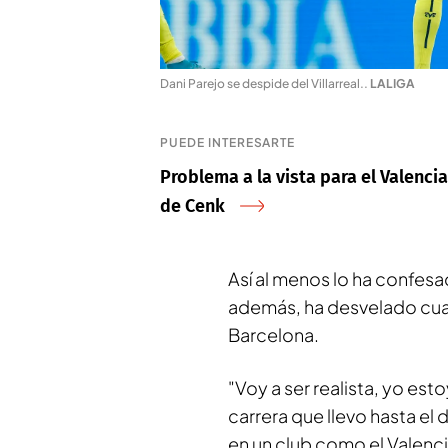
Dani Parejo se despide del Villarreal.
.
LALIGA
PUEDE INTERESARTE
Problema a la vista para el Valenci
de Cenk
Así al menos lo ha confes
además, ha desvelado cuan
Barcelona.
"Voy a ser realista, yo es
carrera que llevo hasta el 
en un club como el Valenci