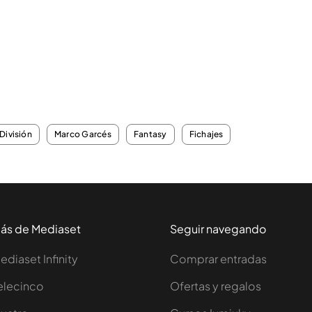
División
Marco Garcés
Fantasy
Fichajes
ás de Mediaset
Seguir navegando
ediaset Infinity
Comprar entradas
elecinco
Ofertas y regalos