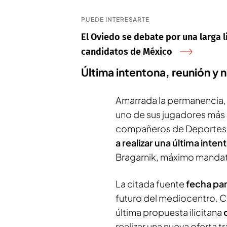
PUEDE INTERESARTE
El Oviedo se debate por una larga l
candidatos de México
Última intentona, reunión y 
Amarrada la permanencia, e
uno de sus jugadores más i
compañeros de
Deportes
a realizar una última inte
Bragarnik, máximo mandata
La citada fuente
fecha par
futuro del mediocentro. C
última propuesta ilicitana
realizar una nueva oferta t