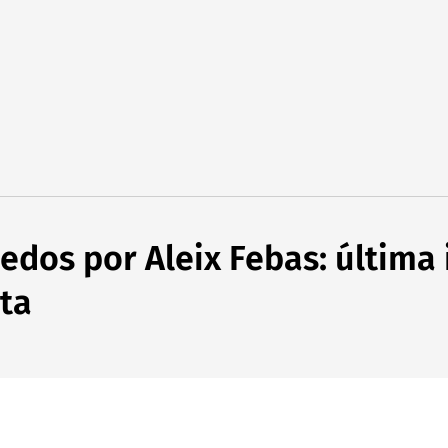
 dedos por Aleix Febas: última
rta