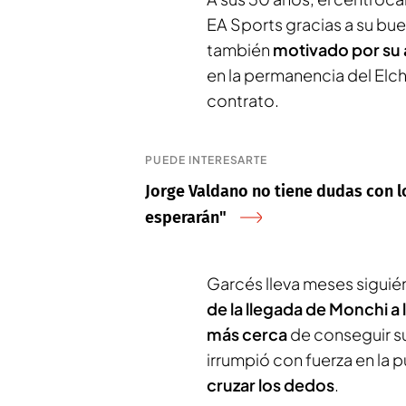
EA Sports gracias a su bue
también
motivado por su 
en la permanencia del Elche
contrato.
PUEDE INTERESARTE
Jorge Valdano no tiene dudas con lo
esperarán"
Garcés lleva meses siguién
de la llegada de Monchi a 
más cerca
de conseguir su
irrumpió con fuerza en la p
cruzar los dedos
.