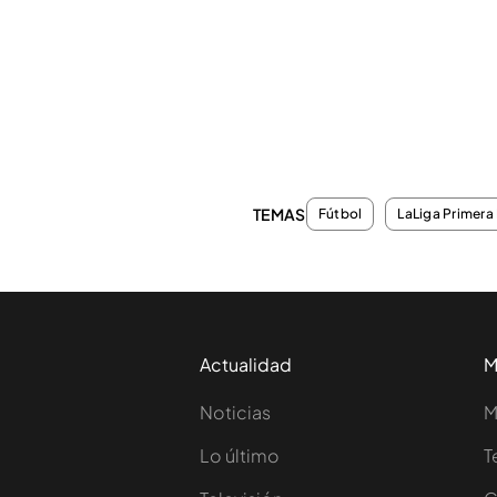
TEMAS
Fútbol
LaLiga Primera 
Actualidad
M
Noticias
M
Lo último
T