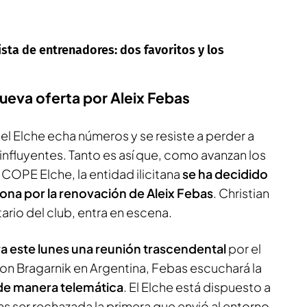
ista de entrenadores: dos favoritos y los
nueva oferta por Aleix Febas
l Elche echa números y se resiste a perder a
nfluyentes. Tanto es así que, como avanzan los
 COPE Elche
, la entidad ilicitana
se ha decidido
ntona por la renovación de Aleix Febas
. Christian
rio del club, entra en escena.
a este lunes una reunión trascendental
por el
on Bragarnik en Argentina, Febas escuchará la
de manera telemática
. El Elche está dispuesto a
ras ser rechazada la primera que envió al entorno