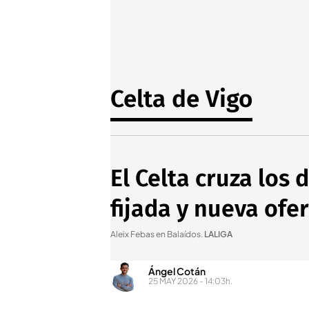
Celta de Vigo
El Celta cruza los
fijada y nueva ofe
Aleix Febas en Balaídos
.
LALIGA
Ángel Cotán
25 MAY 2026 - 14:03h.