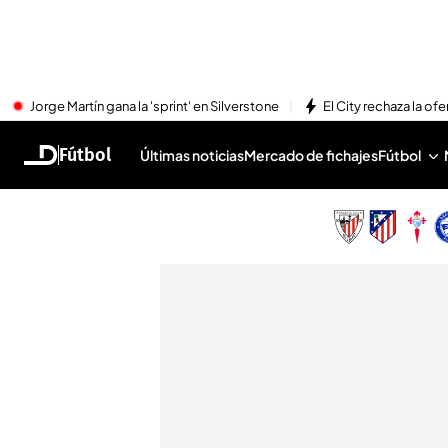
Jorge Martín gana la 'sprint' en Silverstone
El City rechaza la ofe
Fútbol
Últimas noticias
Mercado de fichajes
Fútbol