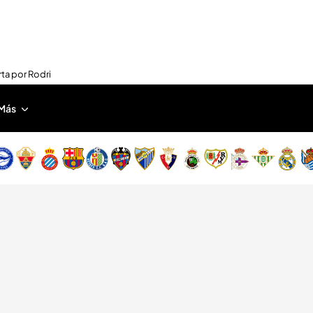
rta por Rodri
Más