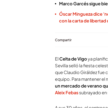
Marco Garcés sigue bie
Óscar Mingueza dice 'no'
con la carta de libertad
Compartir
El
Celta de Vigo
ya planifi
Sevilla selló la fiesta cel
que Claudio Giráldez fue 
equipo. Para mantener el n
un mercado de verano qu
Aleix Febas
subrayado en 
A sus 30 años, el centroc