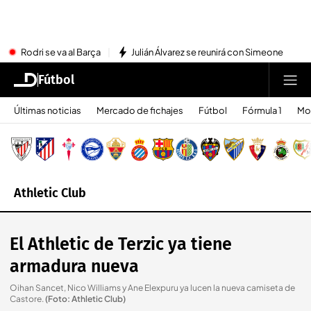
Rodri se va al Barça
Julián Álvarez se reunirá con Simeone
Fútbol
Últimas noticias
Mercado de fichajes
Fútbol
Fórmula 1
Mo
Athletic Club
El Athletic de Terzic ya tiene
armadura nueva
Oihan Sancet, Nico Williams y Ane Elexpuru ya lucen la nueva camiseta de
Castore
.
(Foto: Athletic Club)