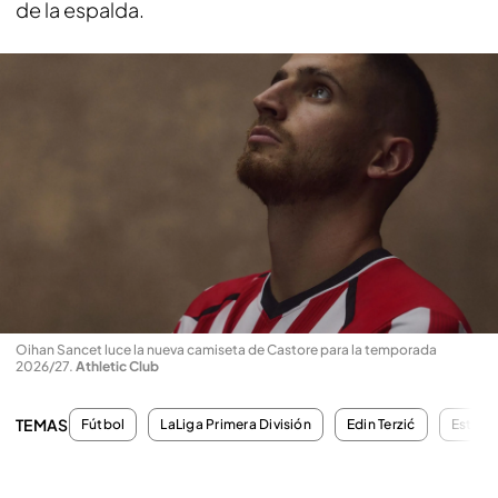
de la espalda.
Oihan Sancet luce la nueva camiseta de Castore para la temporada
2026/27
.
Athletic Club
TEMAS
Fútbol
LaLiga Primera División
Edin Terzić
Estadi