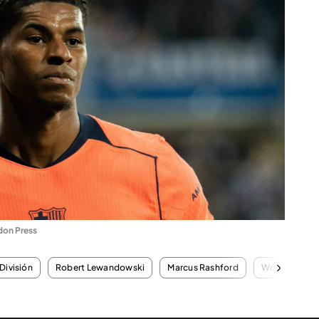
don Press
División
Robert Lewandowski
Marcus Rashford
Wojciech Szc