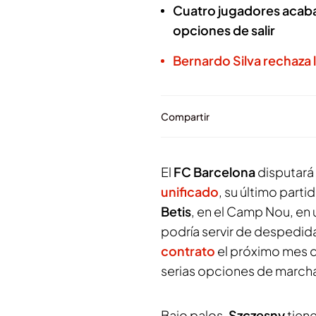
Cuatro jugadores acaba
opciones de salir
Bernardo Silva rechaza 
Compartir
El
FC Barcelona
disputará
unificado
, su último part
Betis
, en el Camp Nou, en
podría servir de despedida
contrato
el próximo mes de
serias opciones de marcha
Bajo palos,
Szczesny
tien