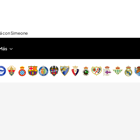
nirá con Simeone
Más