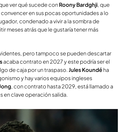
 que ver qué sucede con
Roony Bardghji
, que
convencer en sus pocas oportunidades a lo
 jugador, condenado a vivir a la sombra de
tir meses atrás que le gustaría tener más
evidentes, pero tampoco se pueden descartar
es
acaba contrato en 2027 y este podría ser el
lgo de caja por un traspaso.
Jules Koundé
ha
onismo y hay varios equipos ingleses
 Jong
, con contrato hasta 2029, está llamado a
as en clave operación salida.