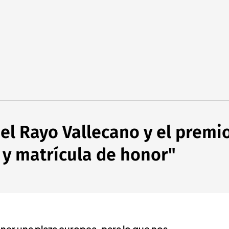
del Rayo Vallecano y el premi
 y matrícula de honor"
ner una plaza europea, para lo que nos