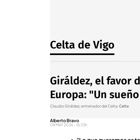
Celta de Vigo
Giráldez, el favor 
Europa: "Un sueño
Claudio Giráldez, entrenador del Celta
.
Celta
Alberto Bravo
08 MAY 2026 - 16:33h.
"Lo que queremos es te