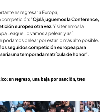
ortante es regresar a Europa,
 competición: "
Ojalá juguemos la Conference,
etición europea otra vez
. Y si tenemos la
opa League, lo vamos a pelear, y así
 podamos pelear por estar lo más alto posible.
años seguidos competición europea para
y sería una temporada matrícula de honor
".
ico: un regreso, una baja por sanción, tres