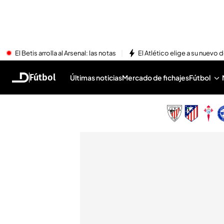
El Betis arrolla al Arsenal: las notas
El Atlético elige a su nuevo 
Fútbol
Últimas noticias
Mercado de fichajes
Fútbol