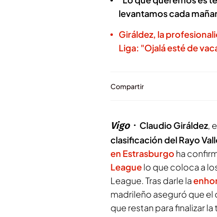
levantamos cada mañan
Giráldez, la profesionali
Liga: "Ojalá esté de vac
Compartir
Vigo
Claudio Giráldez
, 
clasificación del Rayo Va
en Estrasburgo
ha confir
League
lo que coloca a lo
League. Tras darle la
enhor
madrileño aseguró que el 
que restan para finalizar l