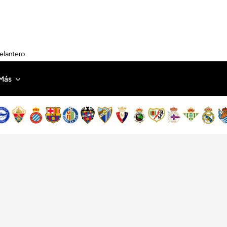
delantero
Más