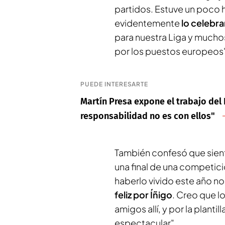
partidos. Estuve un poco h
evidentemente
lo celebr
para nuestra Liga y mucho
por los puestos europeos
PUEDE INTERESARTE
Martín Presa expone el trabajo del R
responsabilidad no es con ellos"
También confesó que sient
una final de una competi
haberlo vivido este año no
feliz por Íñigo
. Creo que 
amigos allí, y por la planti
espectacular".