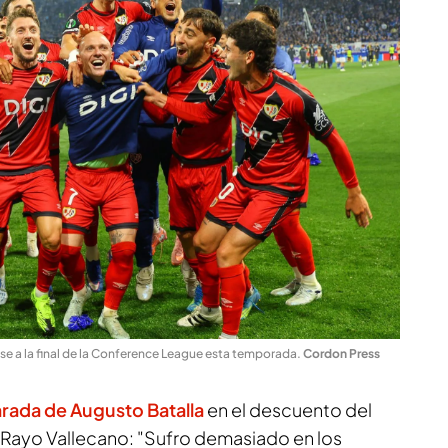
se a la final de la Conference League esta temporada
.
Cordon Press
rada de Augusto Batalla
en el descuento del
 Rayo Vallecano: "Sufro demasiado en los