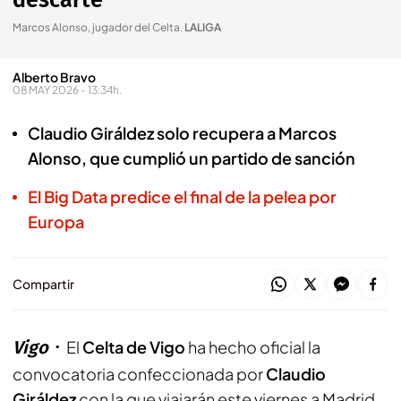
descarte
Marcos Alonso, jugador del Celta
.
LALIGA
Alberto Bravo
08 MAY 2026 - 13:34h.
Claudio Giráldez solo recupera a Marcos
Alonso, que cumplió un partido de sanción
El Big Data predice el final de la pelea por
Europa
Compartir
Vigo
El
Celta de Vigo
ha hecho oficial la
convocatoria confeccionada por
Claudio
Giráldez
con la que viajarán este viernes a Madrid.