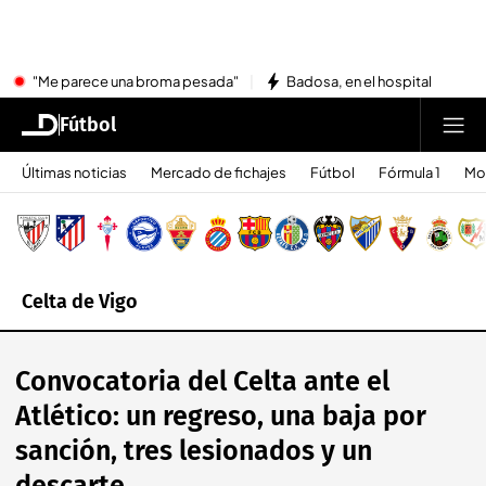
"Me parece una broma pesada"
Badosa, en el hospital
Fútbol
Últimas noticias
Mercado de fichajes
Fútbol
Fórmula 1
Mo
Celta de Vigo
Convocatoria del Celta ante el
Atlético: un regreso, una baja por
sanción, tres lesionados y un