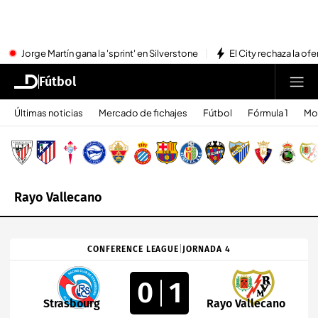
Jorge Martín gana la 'sprint' en Silverstone
El City rechaza la ofe
Fútbol
Últimas noticias
Mercado de fichajes
Fútbol
Fórmula 1
Mo
Rayo Vallecano
CONFERENCE LEAGUE
|
JORNADA 4
0
1
Strasbourg
Rayo Vallecano