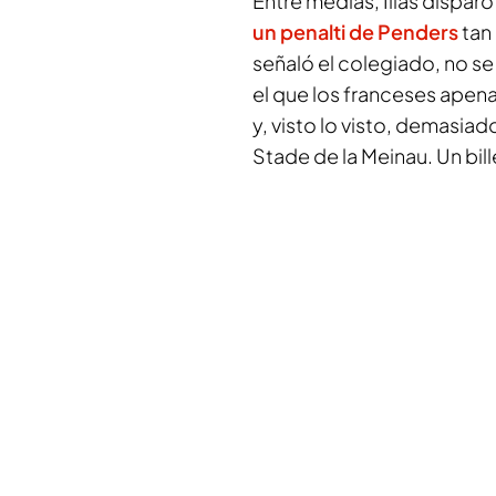
Entre medias, Ilias disparó
un penalti de Penders
tan 
señaló el colegiado, no s
el que los franceses apena
y, visto lo visto, demasiad
Stade de la Meinau. Un bill