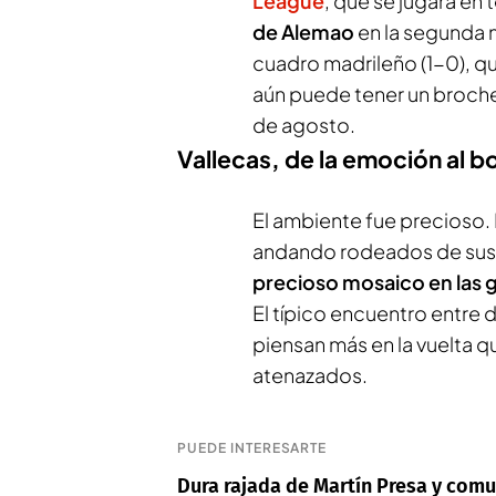
League
, que se jugará en
de Alemao
en la segunda m
cuadro madrileño (1-0), 
aún puede tener un broche 
de agosto.
Vallecas, de la emoción al b
El ambiente fue precioso. 
andando rodeados de sus p
precioso mosaico en las g
El típico encuentro entre 
piensan más en la vuelta q
atenazados.
PUEDE INTERESARTE
Dura rajada de Martín Presa y comun