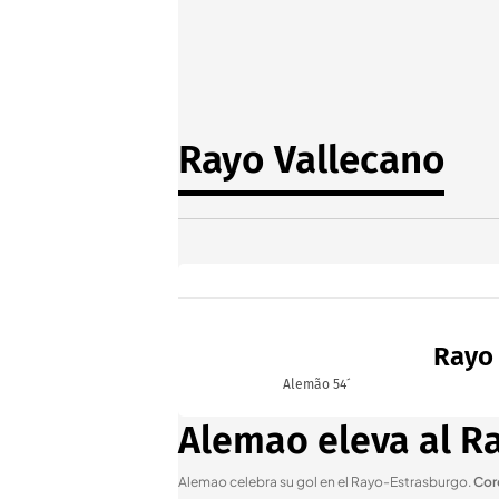
Rayo Vallecano
Rayo 
Alemão 54´
Alemao eleva al Ra
Alemao celebra su gol en el Rayo-Estrasburgo
.
Cor