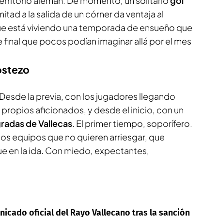
 territorio alemán. De momento, un solitario
gol
itad a la salida de un córner da ventaja al
que está viviendo una temporada de ensueño que
final que pocos podían imaginar allá por el mes
ostezo
Desde la previa, con los jugadores llegando
ropios aficionados, y desde el inicio, con un
radas de Vallecas
. El primer tiempo, soporífero.
dos equipos que no quieren arriesgar, que
ue en la ida. Con miedo, expectantes,
icado oficial del Rayo Vallecano tras la sanción