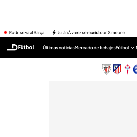
Rodri se va al Barça
Julián Álvarez se reunirá con Simeone
Fútbol
Últimas noticias
Mercado de fichajes
Fútbol