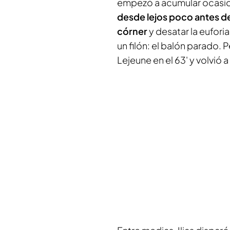
empezó a acumular ocasio
desde lejos poco antes de 
córner
y desatar la eufori
un filón: el balón parado.
Lejeune en el 63' y volvió 