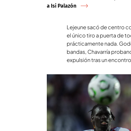
a Isi Palazón
Lejeune sacó de centro con
el único tiro a puerta de t
prácticamente nada. Godo 
bandas, Chavarría proband
expulsión tras un encont