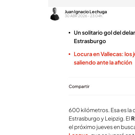
Juan Ignacio Lechuga
30 ABR 2026 - 23:04h.
Un solitario gol del del
Estrasburgo
Locura en Vallecas: los
saliendo ante la afición
Compartir
600 kilómetros. Esa es la
Estrasburgo y Leipzig. El
R
el próximo jueves en busca 