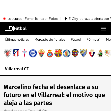
Locura con Ferran Torres en Foios
El City rechaza la oferta por 
Fútbol
Últimas noticias
Mercado de fichajes
Fútbol
Fórmula 1
Mo
Villarreal CF
Marcelino fecha el desenlace a su
futuro en el Villarreal: el motivo que
aleja a las partes
Marcelino ante el Celta
.
LALIGA