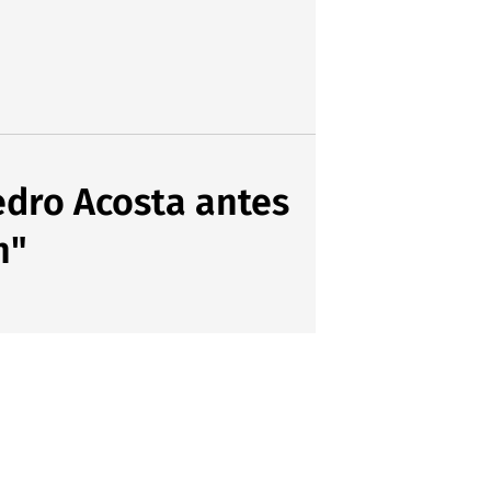
edro Acosta antes
n"