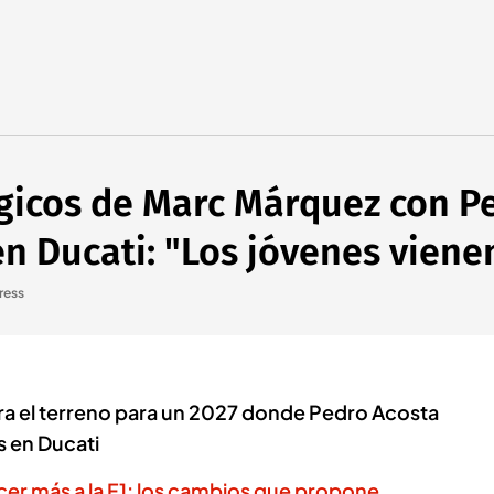
ógicos de Marc Márquez con P
n Ducati: "Los jóvenes viene
ress
a el terreno para un 2027 donde Pedro Acosta
s en Ducati
er más a la F1: los cambios que propone