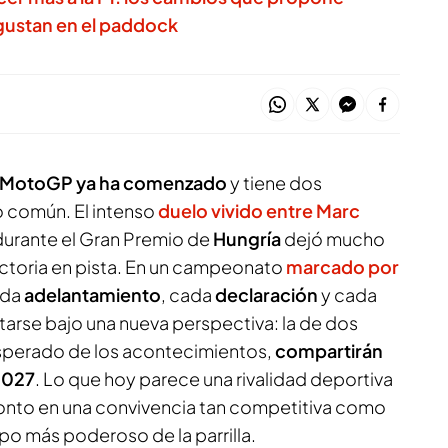
 gustan en el paddock
 de MotoGP ya ha comenzado
y tiene dos
 común. El intenso
duelo vivido entre Marc
urante el Gran Premio de
Hungría
dejó mucho
ictoria en pista. En un campeonato
marcado por
ada
adelantamiento
, cada
declaración
y cada
tarse bajo una nueva perspectiva: la de dos
nesperado de los acontecimientos,
compartirán
 2027
. Lo que hoy parece una rivalidad deportiva
onto en una convivencia tan competitiva como
o más poderoso de la parrilla.