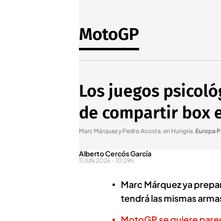
MotoGP
Los juegos psicol
de compartir box e
Marc Márquez y Pedro Acosta, en Hungría
.
Europa P
Alberto Cercós García
11 JUN 2026 - 10:29h.
Marc Márquez ya prepar
tendrá las mismas arma
MotoGP se quiere parec