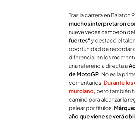
Tras la carrera en Balaton 
muchos interpretaron com
nueve veces campeón del
fuertes"
y destacó el tale
oportunidad de recordar q
diferencial en los moment
una referencia directa a
Ac
de MotoGP
. No es la pri
comentarios.
Durante los
murciano,
pero también ha
camino para alcanzar la re
pelear por títulos.
Márquez 
año que viene se verá obl