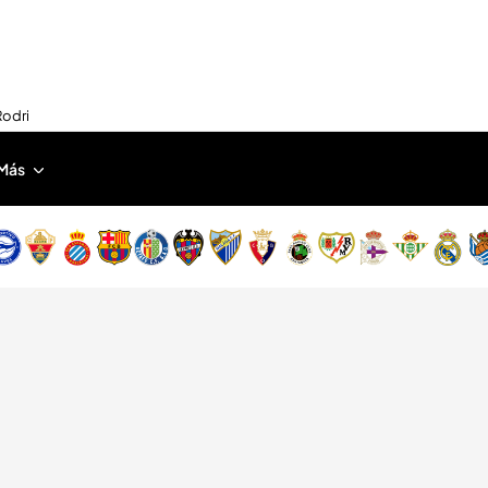
Rodri
Más