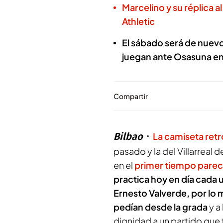
Marcelino y su réplica 
Athletic
El sábado será de nuevo 
juegan ante Osasuna e
Compartir
Bilbao
La camiseta retr
pasado y la del Villarreal 
en el
primer tiempo parecí
practica hoy en día cada 
Ernesto Valverde, por lo 
pedían desde la grada
y a
dignidad a un partido que 