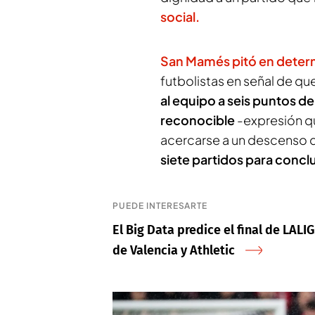
social.
San Mamés pitó en dete
futbolistas en señal de qu
al equipo a seis puntos d
reconocible
-expresión qu
acercarse a un descenso q
siete partidos para concl
PUEDE INTERESARTE
El Big Data predice el final de LALI
de Valencia y Athletic