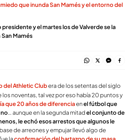
al miedo que inunda San Mamés y el entorno del
presidente y el martes los de Valverde se la
n San Mamés
o del Athletic Club
era de los setentas del siglo
de los noventas, tal vez por eso había 20 puntos y
a que 20 años de diferencia
en
el fútbol que
uno
… aunque en la segunda mitad
el conjunto de
menos, le echó esos arrestos que algunos le
 base de arreones y empujar llevó algo de
fue la
confirmación del hartazgo de su masa