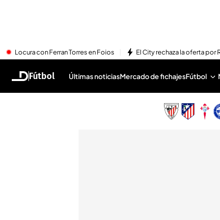
Locura con Ferran Torres en Foios
El City rechaza la oferta por 
Fútbol
Últimas noticias
Mercado de fichajes
Fútbol