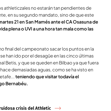
 athleticzales no estarán tan pendientes de
nte, en su segundo mandato, sino de que este
l martes 21 en San Mamés ante el CA Osasuna de
 vida plena o UVI a una hora tan mala como las
mo final del campeonato sacar los puntos en la
e han ido por el desagüe en las cinco últimas
Real Betis, y que se queden en Bilbao ya que fuera
o hace demasiadas aguas, como se ha visto en
etafe...
teniendo que visitar todavía el
ago Bernabéu.
uidosa crisis del Athletic