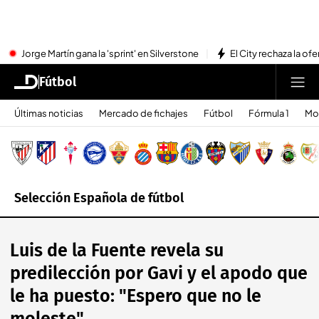
Jorge Martín gana la 'sprint' en Silverstone
El City rechaza la ofe
Fútbol
Últimas noticias
Mercado de fichajes
Fútbol
Fórmula 1
Mo
Selección Española de fútbol
Luis de la Fuente revela su
predilección por Gavi y el apodo que
le ha puesto: "Espero que no le