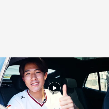
Ryonosuke Sato ficha por el Valencia CF
.
Valencia CF
David Torres
07 JUL 2026 - 11:08h.
Firma por cinco temporadas
Ryonosuke Sato aterriza en Valencia con la