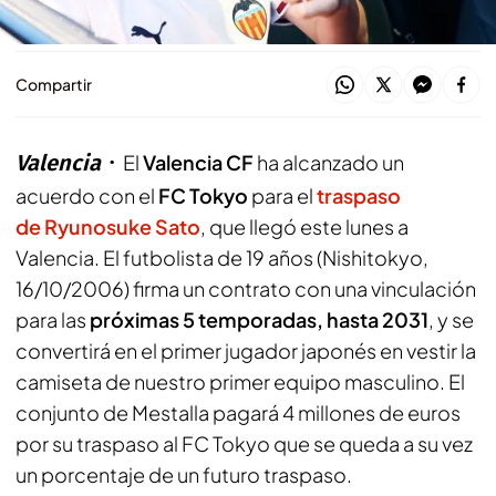
lección aprendida: "Es un gran club"
Compartir
Valencia
El
Valencia CF
ha alcanzado un
acuerdo con el
FC Tokyo
para el
traspaso
de Ryunosuke Sato
, que llegó este lunes a
Valencia. El futbolista de 19 años (Nishitokyo,
16/10/2006) firma un contrato con una vinculación
para las
próximas 5 temporadas, hasta 2031
, y se
convertirá en el primer jugador japonés en vestir la
camiseta de nuestro primer equipo masculino. El
conjunto de Mestalla pagará 4 millones de euros
por su traspaso al FC Tokyo que se queda a su vez
un porcentaje de un futuro traspaso.