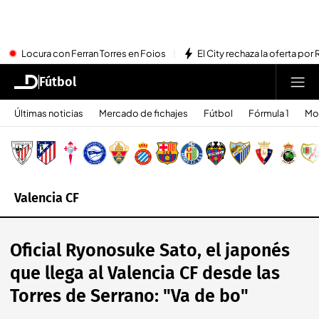
Locura con Ferran Torres en Foios
El City rechaza la oferta por 
Fútbol
Últimas noticias
Mercado de fichajes
Fútbol
Fórmula 1
Mo
Valencia CF
Oficial Ryonosuke Sato, el japonés
que llega al Valencia CF desde las
Torres de Serrano: "Va de bo"