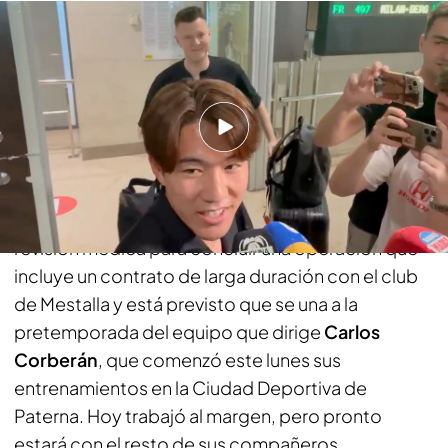
Sato en Valencia
PUEDE INTERESARTE
Ryunosuke Sato y los japoneses que jugaron en el
Valencia CF antes que él: la conexión con Kempes y
Aimar
El jugador, de 19 años fue sometido a la pertinente
revisión médica para concluir una operación que
incluye un contrato de larga duración con el club
de Mestalla y está previsto que se una a la
pretemporada del equipo que dirige
Carlos
Corberán
, que comenzó este lunes sus
entrenamientos en la Ciudad Deportiva de
Paterna. Hoy trabajó al margen, pero pronto
estará con el resto de sus compañeros.