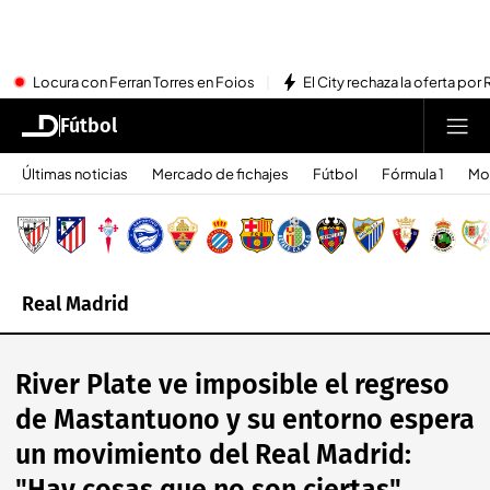
Locura con Ferran Torres en Foios
El City rechaza la oferta por 
Fútbol
Últimas noticias
Mercado de fichajes
Fútbol
Fórmula 1
Mo
Real Madrid
River Plate ve imposible el regreso
de Mastantuono y su entorno espera
un movimiento del Real Madrid: