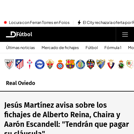
Locura con Ferran Torres en Foios
El City rechaza la oferta por 
Fútbol
Últimas noticias
Mercado de fichajes
Fútbol
Fórmula 1
Mo
Real Oviedo
Jesús Martínez avisa sobre los
fichajes de Alberto Reina, Chaira y
Aarón Escandell: "Tendrán que pagar