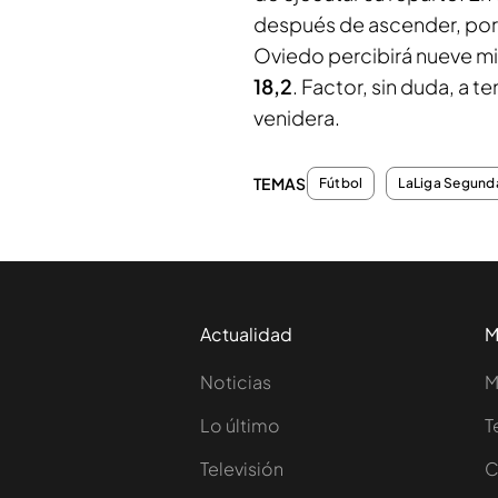
después de ascender, por 
Oviedo percibirá nueve mil
18,2
. Factor, sin duda, a 
venidera.
TEMAS
Fútbol
LaLiga Segunda
Actualidad
M
Noticias
M
Lo último
T
Televisión
C