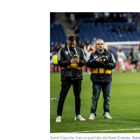
Santi Cazorla, tras un partido del Real Oviedo
.
Xur