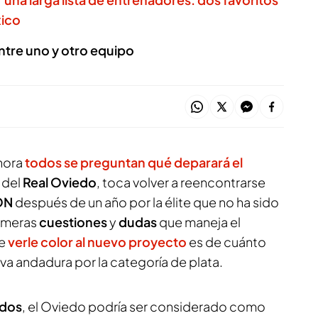
xico
entre uno y otro equipo
hora
todos se preguntan qué deparará el
o del
Real Oviedo
, toca volver a reencontrarse
ON
después de un año por la élite que no ha sido
imeras
cuestiones
y
dudas
que maneja el
de
verle color al nuevo proyecto
es de cuánto
va andadura por la categoría de plata.
dos
, el Oviedo podría ser considerado como