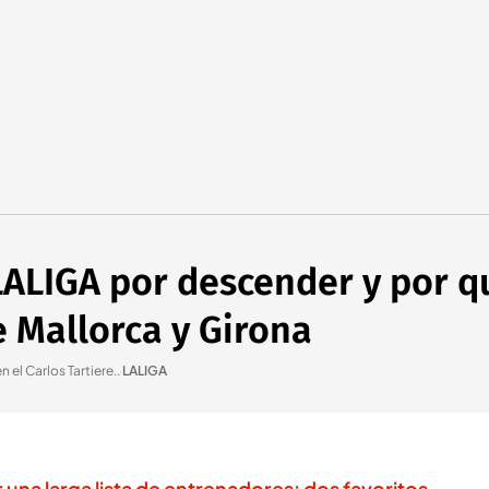
LALIGA por descender y por q
 Mallorca y Girona
 el Carlos Tartiere.
.
LALIGA
 una larga lista de entrenadores: dos favoritos