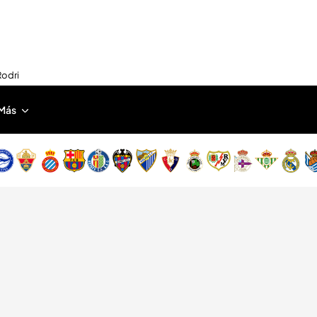
Rodri
Más