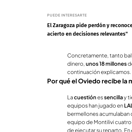
PUEDE INTERESARTE
El Zaragoza pide perdón y reconoce 
acierto en decisiones relevantes"
Concretamente, tanto bale
dinero,
unos 18 millones
de
continuación explicamos.
Por qué el Oviedo recibe la 
La
cuestión
es
sencilla
y t
equipos han jugado en
LA
bermellones acumulaban c
equipo de Montilivi cuatro.
de ejecutar su reparto. En