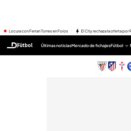
Locura con Ferran Torres en Foios
El City rechaza la oferta por 
Fútbol
Últimas noticias
Mercado de fichajes
Fútbol