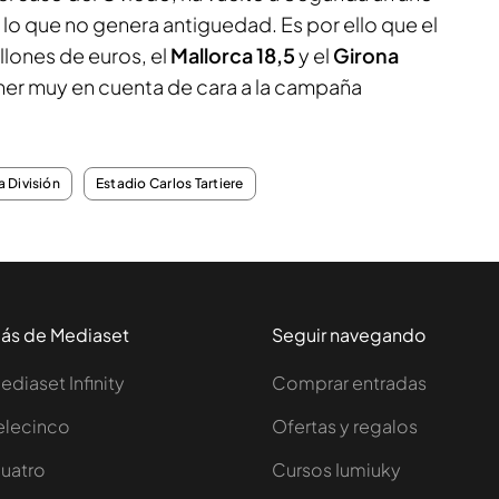
lo que no genera antiguedad. Es por ello que el
lones de euros, el
Mallorca 18,5
y el
Girona
tener muy en cuenta de cara a la campaña
 División
Estadio Carlos Tartiere
ás de Mediaset
Seguir navegando
ediaset Infinity
Comprar entradas
elecinco
Ofertas y regalos
uatro
Cursos Iumiuky