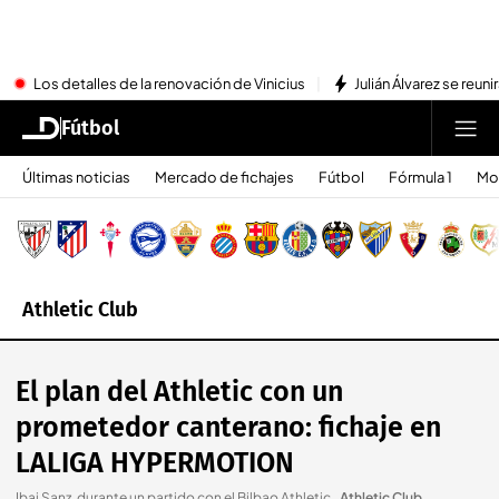
Los detalles de la renovación de Vinicius
Julián Álvarez se reu
Fútbol
Últimas noticias
Mercado de fichajes
Fútbol
Fórmula 1
Mo
Athletic Club
El plan del Athletic con un
prometedor canterano: fichaje en
LALIGA HYPERMOTION
Ibai Sanz, durante un partido con el Bilbao Athletic.
.
Athletic Club