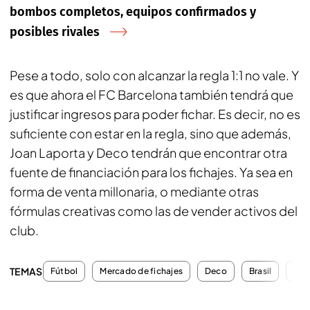
bombos completos, equipos confirmados y
posibles rivales
Pese a todo, solo con alcanzar la regla 1:1 no vale. Y
es que ahora el FC Barcelona también tendrá que
justificar ingresos para poder fichar. Es decir, no es
suficiente con estar en la regla, sino que además,
Joan Laporta y Deco tendrán que encontrar otra
fuente de financiación para los fichajes. Ya sea en
forma de venta millonaria, o mediante otras
fórmulas creativas como las de vender activos del
club.
TEMAS
Fútbol
Mercado de fichajes
Deco
Brasil
Che