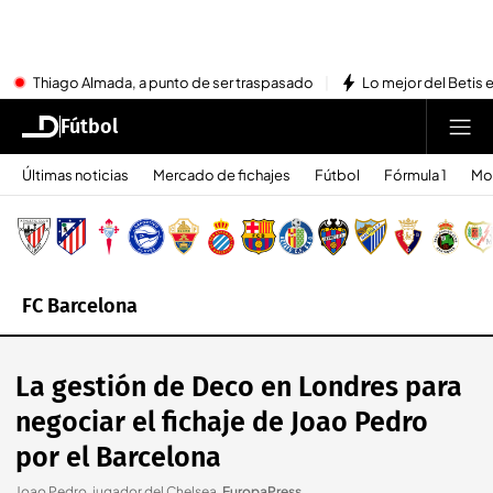
Thiago Almada, a punto de ser traspasado
Lo mejor del Betis e
Fútbol
Últimas noticias
Mercado de fichajes
Fútbol
Fórmula 1
Mo
FC Barcelona
La gestión de Deco en Londres para
negociar el fichaje de Joao Pedro
por el Barcelona
Joao Pedro, jugador del Chelsea
.
EuropaPress