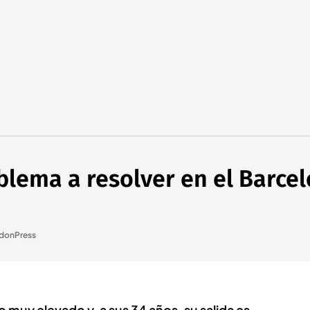
blema a resolver en el Barce
donPress
io muy elevado y, a sus 34 años, su salida es