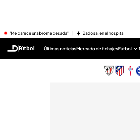
"Me parece una broma pesada"
Badosa, en el hospital
Fútbol
Últimas noticias
Mercado de fichajes
Fútbol