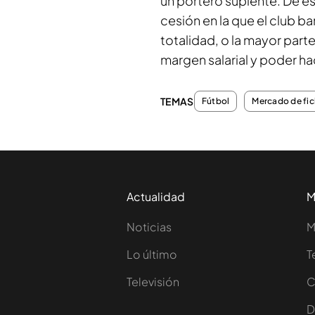
un portero suplente. De e
cesión en la que el club b
totalidad, o la mayor parte
margen salarial y poder ha
TEMAS
Fútbol
Mercado de fic
Actualidad
M
Noticias
M
Lo último
T
Televisión
C
D