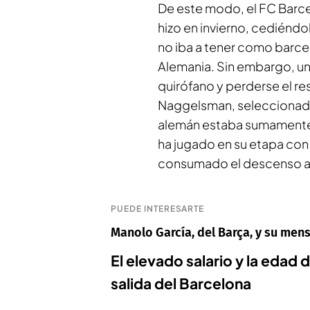
De este modo, el FC Barcel
hizo en invierno, cediéndo
no iba a tener como barcel
Alemania. Sin embargo, una 
quirófano y perderse el re
Naggelsman, seleccionador
alemán estaba sumamente 
ha jugado en su etapa con 
consumado el descenso 
PUEDE INTERESARTE
Manolo García, del Barça, y su mens
El elevado salario y la edad
salida del Barcelona