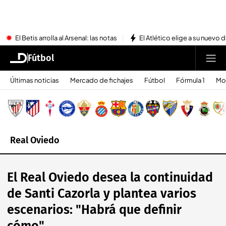
El Betis arrolla al Arsenal: las notas
El Atlético elige a su nuevo 
Fútbol
Últimas noticias
Mercado de fichajes
Fútbol
Fórmula 1
Mo
Real Oviedo
El Real Oviedo desea la continuidad
de Santi Cazorla y plantea varios
escenarios: "Habrá que definir