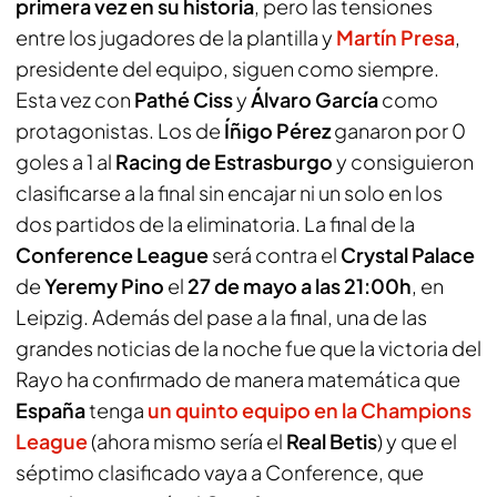
primera vez en su historia
, pero las tensiones
entre los jugadores de la plantilla y
Martín Presa
,
presidente del equipo, siguen como siempre.
Esta vez con
Pathé Ciss
y
Álvaro García
como
protagonistas. Los de
Íñigo Pérez
ganaron por 0
goles a 1 al
Racing de Estrasburgo
y consiguieron
clasificarse a la final sin encajar ni un solo en los
dos partidos de la eliminatoria. La final de la
Conference League
será contra el
Crystal Palace
de
Yeremy Pino
el
27 de mayo a las 21:00h
, en
Leipzig. Además del pase a la final, una de las
grandes noticias de la noche fue que la victoria del
Rayo ha confirmado de manera matemática que
España
tenga
un quinto equipo en la Champions
League
(ahora mismo sería el
Real Betis
) y que el
séptimo clasificado vaya a Conference, que