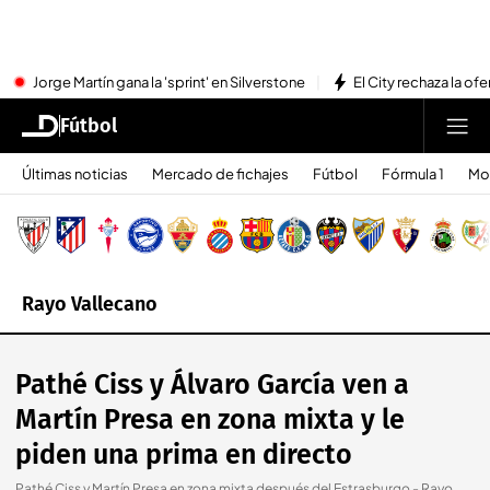
Jorge Martín gana la 'sprint' en Silverstone
El City rechaza la ofe
Fútbol
Últimas noticias
Mercado de fichajes
Fútbol
Fórmula 1
Mo
Rayo Vallecano
Pathé Ciss y Álvaro García ven a
Martín Presa en zona mixta y le
piden una prima en directo
Pathé Ciss y Martín Presa en zona mixta después del Estrasburgo - Rayo