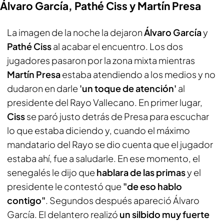
Álvaro García, Pathé Ciss y Martín Presa
La imagen de la noche la dejaron
Álvaro García
y
Pathé Ciss
al acabar el encuentro. Los dos
jugadores pasaron por la zona mixta mientras
Martín Presa
estaba atendiendo a los medios y no
dudaron en darle
'un toque de atención'
al
presidente del Rayo Vallecano. En primer lugar,
Ciss
se paró justo detrás de Presa para escuchar
lo que estaba diciendo y, cuando el máximo
mandatario del Rayo se dio cuenta que el jugador
estaba ahí, fue a saludarle. En ese momento, el
senegalés le dijo que
hablara de las primas
y el
presidente le contestó que
"de eso hablo
contigo"
. Segundos después apareció Álvaro
García. El delantero realizó
un silbido muy fuerte