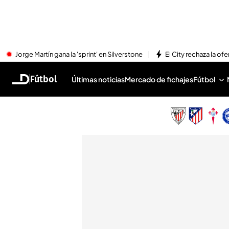
Jorge Martín gana la 'sprint' en Silverstone
El City rechaza la ofe
Fútbol
Últimas noticias
Mercado de fichajes
Fútbol