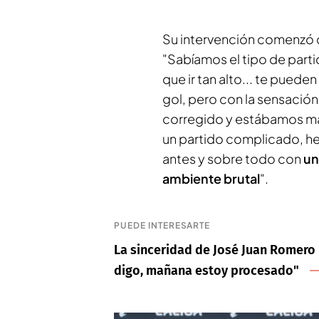
Su intervención comenzó 
"Sabíamos el tipo de part
que ir tan alto... te pued
gol, pero con la sensació
corregido y estábamos má
un partido complicado, h
antes y sobre todo con
un
ambiente brutal
".
PUEDE INTERESARTE
La sinceridad de José Juan Romero p
digo, mañana estoy procesado"