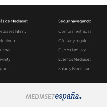
ás de Mediaset
Seguir navegando
ediaset Infinity
Comprar entradas
elecinco
Ofertas y regalos
uatro
Cursos Iumiuky
ivinity
Eventos Mediaset
ppers
Salud y Bienestar