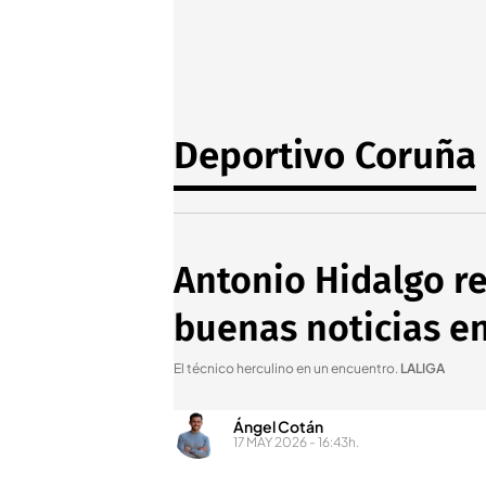
Deportivo Coruña
Antonio Hidalgo re
buenas noticias en
El técnico herculino en un encuentro
.
LALIGA
Ángel Cotán
17 MAY 2026 - 16:43h.