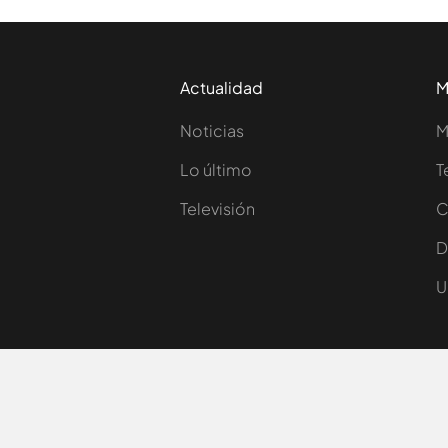
Actualidad
M
Noticias
M
Lo último
T
Televisión
C
D
U