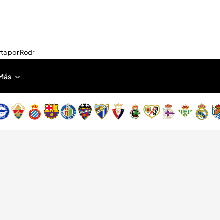
rta por Rodri
Más