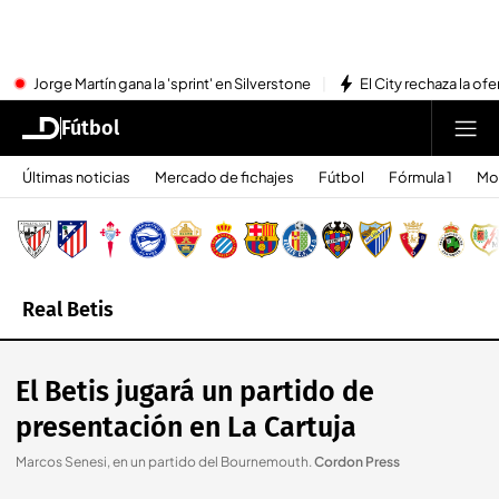
Jorge Martín gana la 'sprint' en Silverstone
El City rechaza la ofe
Fútbol
Últimas noticias
Mercado de fichajes
Fútbol
Fórmula 1
Mo
Real Betis
El Betis jugará un partido de
presentación en La Cartuja
Marcos Senesi, en un partido del Bournemouth
.
Cordon Press