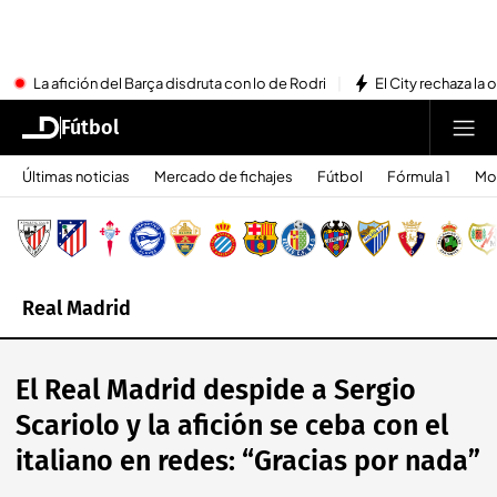
La afición del Barça disdruta con lo de Rodri
El City rechaza la 
Fútbol
Últimas noticias
Mercado de fichajes
Fútbol
Fórmula 1
Mo
Real Madrid
El Real Madrid despide a Sergio
Scariolo y la afición se ceba con el
italiano en redes: “Gracias por nada”