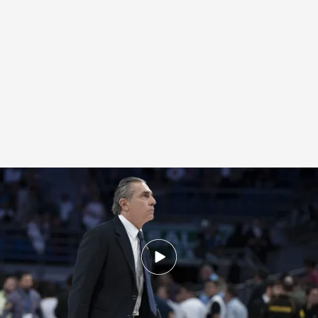
Sergio Scariolo, en un partido con el Real Madrid
.
Europa Press
Fran Duarte
Madrid, 02 JUL 2026 - 12:21h.
El club ha comunicado oficialmente la salida de
Sergio Scariolo, que también se ha despedido,
pero la afición no le va a recordar con buen