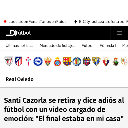
Locura con Ferran Torres en Foios
El City rechaza la oferta por 
Fútbol
Últimas noticias
Mercado de fichajes
Fútbol
Fórmula 1
Mo
Real Oviedo
Santi Cazorla se retira y dice adiós al
fútbol con un vídeo cargado de
emoción: "El final estaba en mi casa"