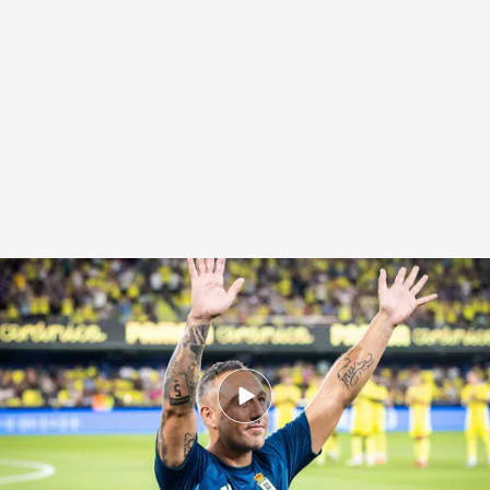
Santi Cazorla saluda al público de La Cerámica
.
CordonPress
Fran Fuentes
02 JUL 2026 - 12:41h.
El asturiano, de cuya decisión estaba
pendiente el Real Oviedo, pone fin a su carrera
a los 41 años