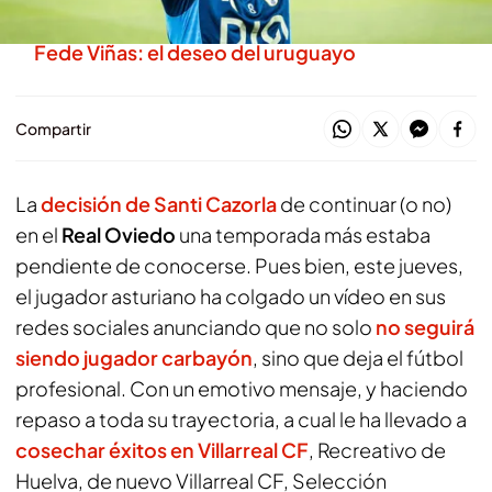
El Deportivo completa la terna por el fichaje de
Fede Viñas: el deseo del uruguayo
Compartir
La
decisión de
Santi Cazorla
de continuar (o no)
en el
Real Oviedo
una temporada más estaba
pendiente de conocerse. Pues bien, este jueves,
el jugador asturiano ha colgado un vídeo en sus
redes sociales anunciando que no solo
no seguirá
siendo jugador carbayón
, sino que deja el fútbol
profesional. Con un emotivo mensaje, y haciendo
repaso a toda su trayectoria, a cual le ha llevado a
cosechar éxitos en
Villarreal CF
, Recreativo de
Huelva, de nuevo Villarreal CF, Selección