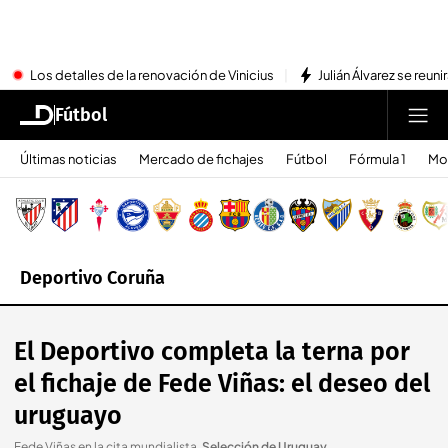
Los detalles de la renovación de Vinicius
Julián Álvarez se reu
Fútbol
Últimas noticias
Mercado de fichajes
Fútbol
Fórmula 1
Mo
Deportivo Coruña
El Deportivo completa la terna por
el fichaje de Fede Viñas: el deseo del
uruguayo
Fede Viñas en la cita mundialista
.
Selección de Uruguay