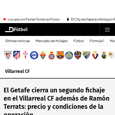
Locura con Ferran Torres en Foios
El City rechaza la oferta por 
Fútbol
Últimas noticias
Mercado de fichajes
Fútbol
Fórmula 1
Mo
Villarreal CF
El Getafe cierra un segundo fichaje
en el Villarreal CF además de Ramón
Terrats: precio y condiciones de la