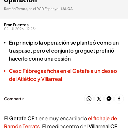
operación
Ramón Terrats, en el RCD Espanyol
.
LALIGA
Fran Fuentes
02 JUL 2026 - 12:23h.
En principio la operación se planteó como un
traspaso, pero el conjunto groguet prefirió
hacerlo como una cesión
Cesc Fábregas ficha en el Getafe a un deseo
del Atlético y Villarreal
Compartir
El
Getafe CF
tiene muy encarrilado
el fichaje de
Ramón Terrats
. El mediocentro del
Villarreal CF
,