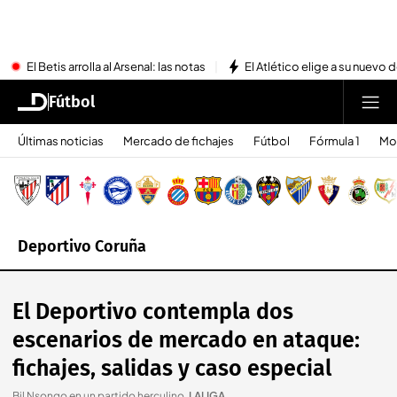
El Betis arrolla al Arsenal: las notas
El Atlético elige a su nuevo 
Fútbol
Últimas noticias
Mercado de fichajes
Fútbol
Fórmula 1
Mo
Deportivo Coruña
El Deportivo contempla dos
escenarios de mercado en ataque:
fichajes, salidas y caso especial
Bil Nsongo en un partido herculino
.
LALIGA