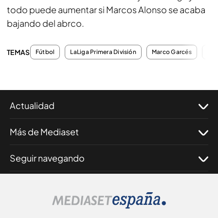
todo puede aumentar si Marcos Alonso se acaba
bajando del abrco.
TEMAS
Fútbol
LaLiga Primera División
Marco Garcés
Cla
Actualidad
Más de Mediaset
Seguir navegando