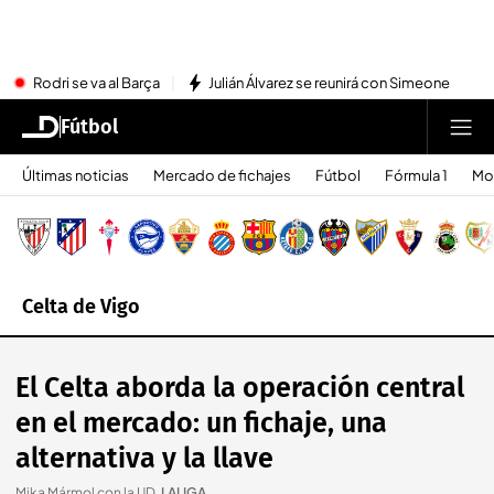
Rodri se va al Barça
Julián Álvarez se reunirá con Simeone
Fútbol
Últimas noticias
Mercado de fichajes
Fútbol
Fórmula 1
Mo
Celta de Vigo
El Celta aborda la operación central
en el mercado: un fichaje, una
alternativa y la llave
Mika Mármol con la UD
.
LALIGA